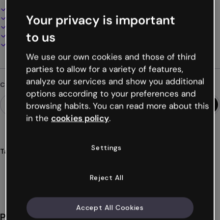
Design interattivo e animato
Your privacy is important
100% personalizzabile
Aggiungi audio, video e multimedia
to us
Presenta, condividi o pubblica online
Scarica in PDF, MP4 e altri formati
We use our own cookies and those of third
parties to allow for a variety of features,
analyze our services and show you additional
Cerchi qualcosa di diverso?
options according to your preferences and
browsing habits. You can read more about this
in the
cookies policy
.
Settings
Tags
educazione
studenti
storia
ricerca
interattivo
Mostra altro (32)
Reject All
Accept All Cookies
Potrebbe piacerti anche