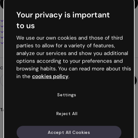
Usa questo template
Your privacy is important
Design interattivo e animato
to us
100% personalizzabile
Aggiungi audio, video e multimedia
Presenta, condividi o pubblica online
We use our own cookies and those of third
Scarica in PDF, MP4 e altri formati
parties to allow for a variety of features,
analyze our services and show you additional
options according to your preferences and
browsing habits. You can read more about this
Cerchi qualcosa di diverso?
in the
cookies policy
.
Settings
Tags
Reject All
materiale
formativo
risorse
didattiche
istruzione
Mostra altro (25)
Accept All Cookies