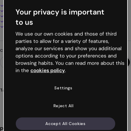
Design interattivo e animato
Your privacy is important
100% personalizzabile
Aggiungi audio, video e multimedia
to us
Presenta, condividi o pubblica online
Scarica in PDF, MP4 e altri formati
We use our own cookies and those of third
parties to allow for a variety of features,
analyze our services and show you additional
Cerchi qualcosa di diverso?
options according to your preferences and
browsing habits. You can read more about this
in the
cookies policy
.
Settings
Tags
simulazione
giochi
scenari
gestione
clienti
Mostra altro (19)
Reject All
Accept All Cookies
Potrebbe piacerti anche