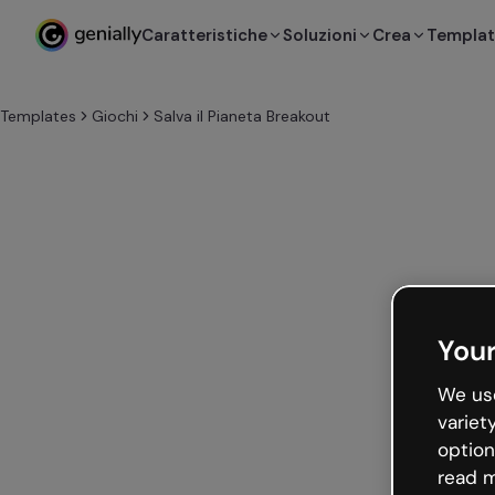
Caratteristiche
Soluzioni
Crea
Templa
Templates
Giochi
Salva il Pianeta Breakout
Your
We use
variet
option
read m