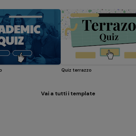
o
Quiz terrazzo
Vai a tutti i template