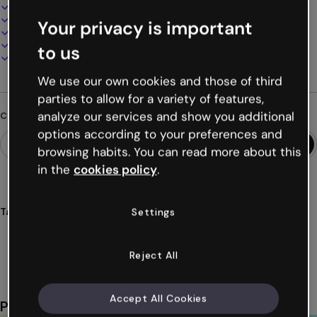
Design interattivo e animato
100% personalizzabile
Your privacy is important
Aggiungi audio, video e multimedia
Presenta, condividi o pubblica online
to us
Scarica in PDF, MP4 e altri formati
We use our own cookies and those of third
parties to allow for a variety of features,
analyze our services and show you additional
Cerchi qualcosa di diverso?
options according to your preferences and
browsing habits. You can read more about this
in the
cookies policy
.
Tags
Settings
quiz
ruleta
domande
giochi
interattivi
Mostra altro (60)
Reject All
Accept All Cookies
Potrebbe piacerti anche