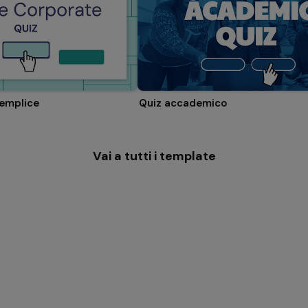
semplice
Quiz accademico
Vai a tutti i template