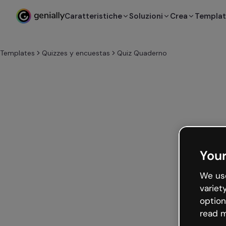
Caratteristiche
Soluzioni
Crea
Templa
Templates
Quizzes y encuestas
Quiz Quaderno
Your
We use
variet
option
read m