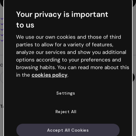
Usa questo template
Your privacy is important
Design interattivo e animato
to us
100% personalizzabile
Aggiungi audio, video e multimedia
Presenta, condividi o pubblica online
We use our own cookies and those of third
Scarica in PDF, MP4 e altri formati
parties to allow for a variety of features,
analyze our services and show you additional
options according to your preferences and
Cerchi qualcosa di diverso?
browsing habits. You can read more about this
in the
cookies policy
.
Settings
Tags
Reject All
gamification
giochi
sfide
quiz
matematica
Mostra altro (30)
Accept All Cookies