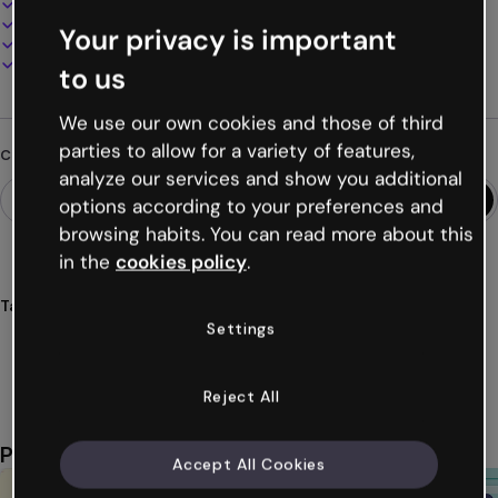
100% personalizzabile
Aggiungi audio, video e multimedia
Your privacy is important
Presenta, condividi o pubblica online
Scarica in PDF, MP4 e altri formati
to us
We use our own cookies and those of third
parties to allow for a variety of features,
Cerchi qualcosa di diverso?
analyze our services and show you additional
options according to your preferences and
browsing habits. You can read more about this
in the
cookies policy
.
Tags
Settings
educativo
classe
quiz
valutazioni
interattivo
Mostra altro (30)
Reject All
Potrebbe piacerti anche
Accept All Cookies