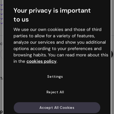
Design interattivo e animato
Your privacy is important
100% personalizzabile
Aggiungi audio, video e multimedia
to us
Presenta, condividi o pubblica online
Scarica in PDF, MP4 e altri formati
We use our own cookies and those of third
parties to allow for a variety of features,
analyze our services and show you additional
Cerchi qualcosa di diverso?
options according to your preferences and
browsing habits. You can read more about this
in the
cookies policy
.
Settings
Tags
presentazioni
universo
vibrante
educazione
creative
Mostra altro (55)
Reject All
Accept All Cookies
Potrebbe piacerti anche