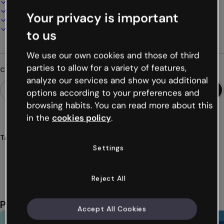
100% personalizzabile
Aggiungi audio, video e multimedia
Your privacy is important
Presenta, condividi o pubblica online
Scarica in PDF, MP4 e altri formati
to us
We use our own cookies and those of third
parties to allow for a variety of features,
Cerchi qualcosa di diverso?
analyze our services and show you additional
options according to your preferences and
browsing habits. You can read more about this
in the
cookies policy
.
Tags
Settings
presentazioni
tokyo
aziende
corporate
business
Mostra altro (34)
Reject All
Potrebbe piacerti anche
Accept All Cookies