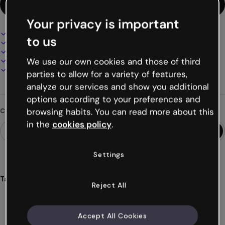
Usa questo template
Your privacy is important
Design interattivo e animato
to us
100% personalizzabile
Aggiungi audio, video e multimedia
Presenta, condividi o pubblica online
We use our own cookies and those of third
Scarica in PDF, MP4 e altri formati
parties to allow for a variety of features,
analyze our services and show you additional
options according to your preferences and
browsing habits. You can read more about this
Cerchi qualcosa di diverso?
in the
cookies policy
.
Settings
Tags
Reject All
presentazioni
telelavoro
genially
estetiche
vibranti
Mostra altro (53)
Accept All Cookies