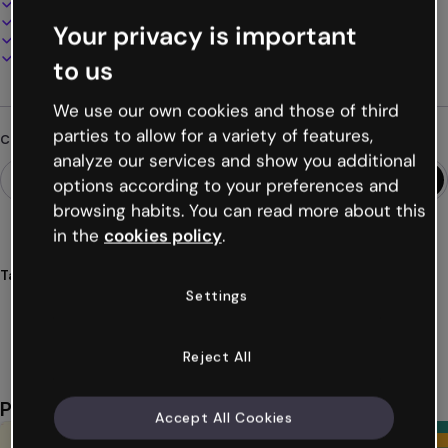
100% personalizzabile
Aggiungi audio, video e multimedia
Your privacy is important
Presenta, condividi o pubblica online
Scarica in PDF, MP4 e altri formati
to us
We use our own cookies and those of third
parties to allow for a variety of features,
Cerchi qualcosa di diverso?
analyze our services and show you additional
options according to your preferences and
browsing habits. You can read more about this
in the
cookies policy
.
Tags
Settings
presentazioni
storia
eventi
biografie
narrazioni
Mostra altro (20)
Reject All
Potrebbe piacerti anche
Accept All Cookies