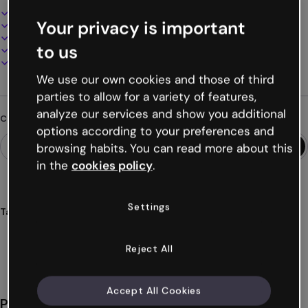
Design interattivo e animato
Your privacy is important
100% personalizzabile
Aggiungi audio, video e multimedia
to us
Presenta, condividi o pubblica online
Scarica in PDF, MP4 e altri formati
We use our own cookies and those of third
parties to allow for a variety of features,
analyze our services and show you additional
Cerchi qualcosa di diverso?
options according to your preferences and
browsing habits. You can read more about this
in the
cookies policy
.
Settings
Tags
presentazioni
okr
forme
obiettivi
risultati
Mostra altro (38)
Reject All
Accept All Cookies
Potrebbe piacerti anche