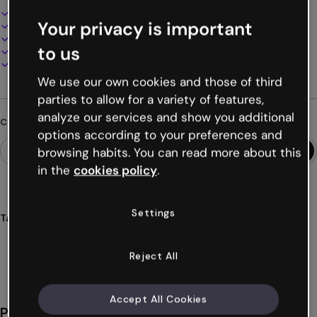
Design interattivo e animato
Your privacy is important
100% personalizzabile
Aggiungi audio, video e multimedia
to us
Presenta, condividi o pubblica online
Scarica in PDF, MP4 e altri formati
We use our own cookies and those of third
parties to allow for a variety of features,
analyze our services and show you additional
Cerchi qualcosa di diverso?
options according to your preferences and
browsing habits. You can read more about this
in the
cookies policy
.
Settings
Tags
presentazioni
interattive
colori
vibranti
colorate
Mostra altro (33)
Reject All
Accept All Cookies
Potrebbe piacerti anche