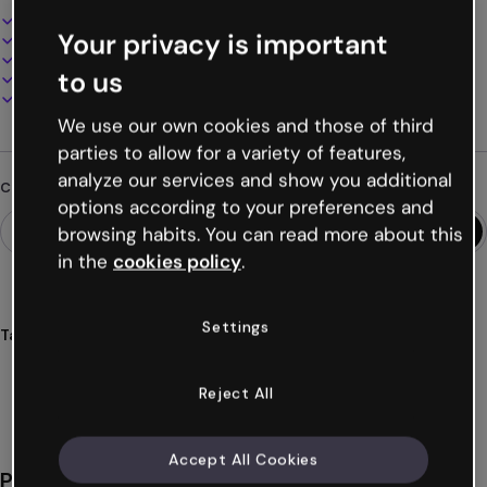
Design interattivo e animato
Your privacy is important
100% personalizzabile
Aggiungi audio, video e multimedia
to us
Presenta, condividi o pubblica online
Scarica in PDF, MP4 e altri formati
We use our own cookies and those of third
parties to allow for a variety of features,
analyze our services and show you additional
Cerchi qualcosa di diverso?
options according to your preferences and
browsing habits. You can read more about this
in the
cookies policy
.
Settings
Tags
presentazioni
autunnale
genially
stagionali
colori
Mostra altro (50)
Reject All
Accept All Cookies
Potrebbe piacerti anche