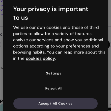
100% personalizzabile
Aggiungi audio, video e multimedia
Your privacy is important
Presenta, condividi o pubblica online
Scarica in PDF, MP4 e altri formati
to us
We use our own cookies and those of third
parties to allow for a variety of features,
Cerchi qualcosa di diverso?
analyze our services and show you additional
options according to your preferences and
browsing habits. You can read more about this
in the
cookies policy
.
Tags
Settings
presentazioni
proposte
commerciali
pitch
deck
Mostra altro (40)
Reject All
Potrebbe piacerti anche
Accept All Cookies