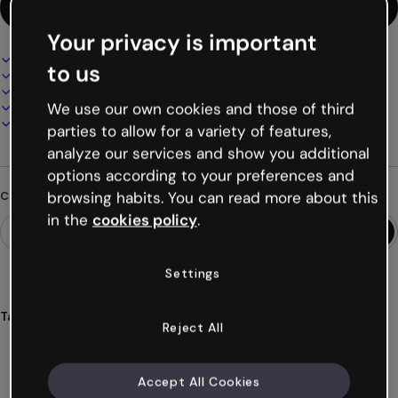
Usa questo template
Your privacy is important
Design interattivo e animato
to us
100% personalizzabile
Aggiungi audio, video e multimedia
Presenta, condividi o pubblica online
We use our own cookies and those of third
Scarica in PDF, MP4 e altri formati
parties to allow for a variety of features,
analyze our services and show you additional
options according to your preferences and
browsing habits. You can read more about this
Cerchi qualcosa di diverso?
in the
cookies policy
.
Settings
Tags
Reject All
materiale
formativo
moduli
didattici
digitale
Mostra altro (27)
Accept All Cookies