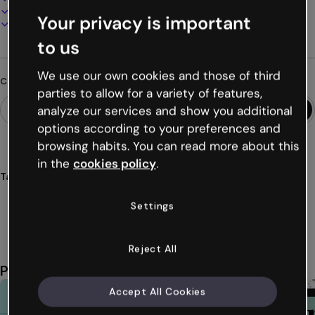
Presenta, condividi o pubblica online
Your privacy is important
Scarica in PDF, MP4 e altri formati
to us
We use our own cookies and those of third
Cerchi qualcosa di diverso?
parties to allow for a variety of features,
analyze our services and show you additional
options according to your preferences and
browsing habits. You can read more about this
in the
cookies policy
.
Tags
economia
guida
finanze
report
aziende
Settings
Mostra altro (37)
Reject All
Potrebbe piacerti anche
Accept All Cookies