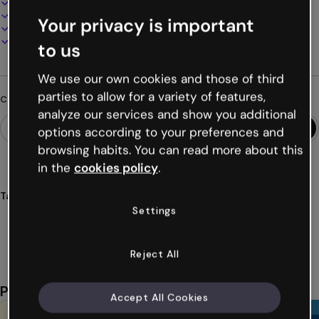
100% personalizzabile
Aggiungi audio, video e multimedia
Your privacy is important
Presenta, condividi o pubblica online
Scarica in PDF, MP4 e altri formati
to us
We use our own cookies and those of third
parties to allow for a variety of features,
Cerchi qualcosa di diverso?
analyze our services and show you additional
options according to your preferences and
browsing habits. You can read more about this
in the
cookies policy
.
Tags
Settings
microsite
date
speciali
eventi
celebrazioni
Mostra altro (43)
Reject All
Potrebbe piacerti anche
Accept All Cookies