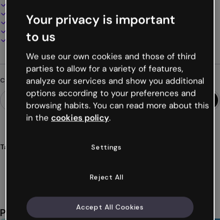
Design interattivo e animato
100% personalizzabile
Your privacy is important
Aggiungi audio, video e multimedia
Presenta, condividi o pubblica online
to us
Scarica in PDF, MP4 e altri formati
We use our own cookies and those of third
parties to allow for a variety of features,
analyze our services and show you additional
Cerchi qualcosa di diverso?
options according to your preferences and
browsing habits. You can read more about this
in the
cookies policy
.
Tags
Settings
competenze
aziende
risorse
umane
gestione
Mostra altro (38)
Reject All
Accept All Cookies
Potrebbe piacerti anche