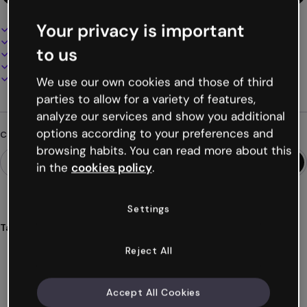
Your privacy is important
Design interattivo e animato
100% personalizzabile
to us
Aggiungi audio, video e multimedia
Presenta, condividi o pubblica online
Scarica in PDF, MP4 e altri formati
We use our own cookies and those of third
parties to allow for a variety of features,
analyze our services and show you additional
options according to your preferences and
Cerchi qualcosa di diverso?
browsing habits. You can read more about this
in the
cookies policy
.
Settings
Tags
mapa
europa
hueco
geografía
educativo
Reject All
Mostra altro (70)
Accept All Cookies