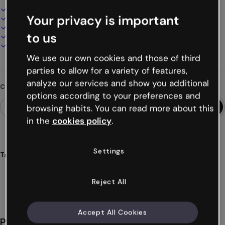
Design interattivo e animato
Your privacy is important
100% personalizzabile
Aggiungi audio, video e multimedia
to us
Presenta, condividi o pubblica online
Scarica in PDF, MP4 e altri formati
We use our own cookies and those of third
parties to allow for a variety of features,
analyze our services and show you additional
Cerchi qualcosa di diverso?
options according to your preferences and
browsing habits. You can read more about this
in the
cookies policy
.
Settings
Tags
infografie
orizzontali
formazioni
risorse
formativi
Mostra altro (45)
Reject All
Accept All Cookies
Potrebbe piacerti anche