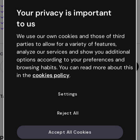
Design interattivo e animato
Your privacy is important
100% personalizzabile
Aggiungi audio, video e multimedia
to us
Presenta, condividi o pubblica online
Scarica in PDF, MP4 e altri formati
We use our own cookies and those of third
parties to allow for a variety of features,
analyze our services and show you additional
Cerchi qualcosa di diverso?
options according to your preferences and
browsing habits. You can read more about this
in the
cookies policy
.
Settings
Tags
matrimonio
invito
inviti
nozze
evento
Mostra altro (20)
Reject All
Accept All Cookies
Potrebbe piacerti anche