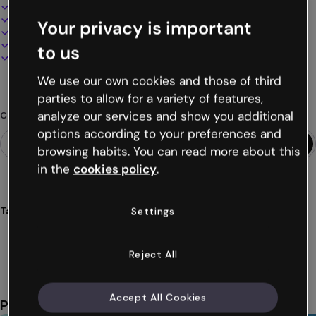
Design interattivo e animato
100% personalizzabile
Your privacy is important
Aggiungi audio, video e multimedia
Presenta, condividi o pubblica online
to us
Scarica in PDF, MP4 e altri formati
We use our own cookies and those of third
parties to allow for a variety of features,
analyze our services and show you additional
Cerchi qualcosa di diverso?
options according to your preferences and
browsing habits. You can read more about this
in the
cookies policy
.
Tags
Settings
giochi
sviluppo
soft
skills
habilidades
Mostra altro (31)
Reject All
Accept All Cookies
Potrebbe piacerti anche