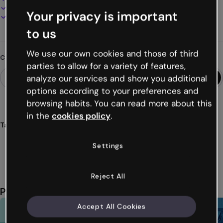
Presenta, condividi o pubblica online
Your privacy is important
Scarica in PDF, MP4 e altri formati
to us
We use our own cookies and those of third
Cerchi qualcosa di diverso?
parties to allow for a variety of features,
analyze our services and show you additional
options according to your preferences and
browsing habits. You can read more about this
in the
cookies policy
.
Tags
giochi
attività
carte
abbinare
memoria
Settings
Mostra altro (49)
Reject All
Potrebbe piacerti anche
Accept All Cookies