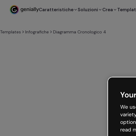
Caratteristiche
Soluzioni
Crea
Templa
Templates
Infografiche
Diagramma Cronologico 4
Your
We use
variet
option
read m