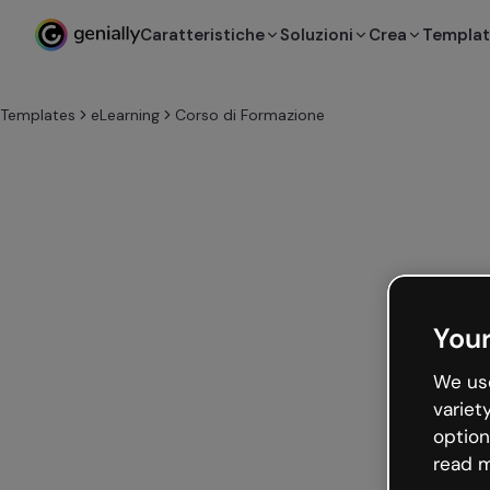
Caratteristiche
Soluzioni
Crea
Templa
Templates
eLearning
Corso di Formazione
Your
We use
variet
option
read m