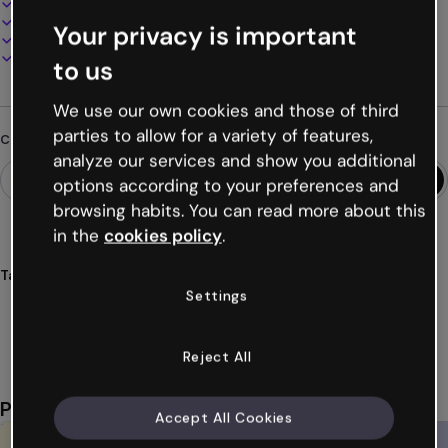
100% personalizzabile
Aggiungi audio, video e multimedia
Your privacy is important
Presenta, condividi o pubblica online
Scarica in PDF, MP4 e altri formati
to us
We use our own cookies and those of third
parties to allow for a variety of features,
Cerchi qualcosa di diverso?
analyze our services and show you additional
options according to your preferences and
browsing habits. You can read more about this
in the
cookies policy
.
Tags
Settings
confronto
visivo
risorse
formative
immagini
Mostra altro (24)
Reject All
Potrebbe piacerti anche
Accept All Cookies