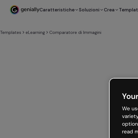
Caratteristiche
Soluzioni
Crea
Templa
Templates
eLearning
Comparatore di Immagini
Your
We use
variet
option
read m