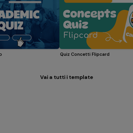
o
Quiz Concetti Flipcard
Vai a tutti i template