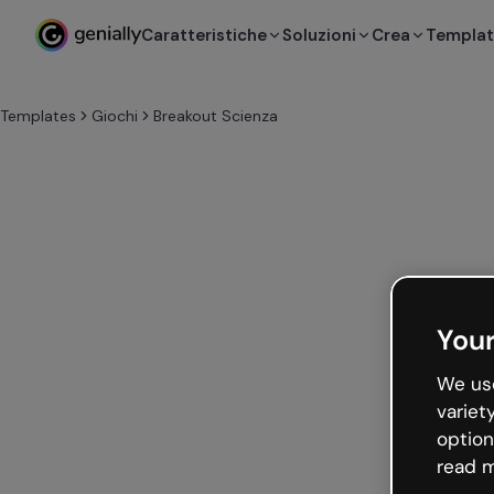
Caratteristiche
Soluzioni
Crea
Templa
Templates
Giochi
Breakout Scienza
Your
We use
variet
option
read m