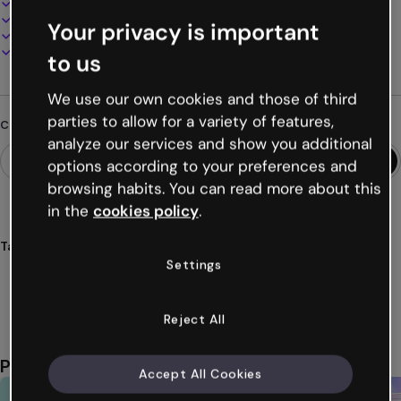
100% personalizzabile
Aggiungi audio, video e multimedia
Your privacy is important
Presenta, condividi o pubblica online
Scarica in PDF, MP4 e altri formati
to us
We use our own cookies and those of third
parties to allow for a variety of features,
Cerchi qualcosa di diverso?
analyze our services and show you additional
options according to your preferences and
browsing habits. You can read more about this
in the
cookies policy
.
Tags
Settings
gamification
breakout
mistero
detectives
escape
Mostra altro (31)
Reject All
Potrebbe piacerti anche
Accept All Cookies