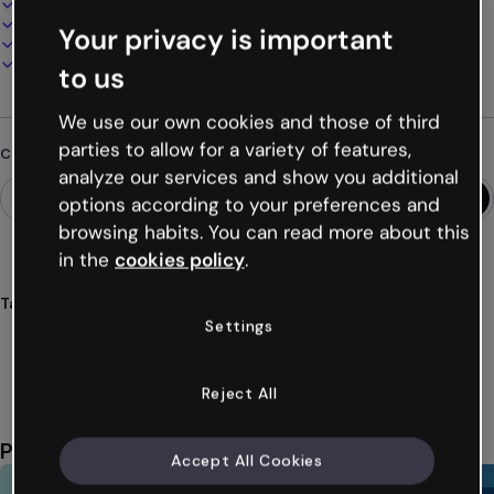
100% personalizzabile
Aggiungi audio, video e multimedia
Your privacy is important
Presenta, condividi o pubblica online
Scarica in PDF, MP4 e altri formati
to us
We use our own cookies and those of third
parties to allow for a variety of features,
Cerchi qualcosa di diverso?
analyze our services and show you additional
options according to your preferences and
browsing habits. You can read more about this
in the
cookies policy
.
Tags
Settings
analisi
dafo
tecnologico
fortalezas
debilidades
Mostra altro (28)
Reject All
Potrebbe piacerti anche
Accept All Cookies