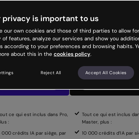
Master
Author
 privacy is important to us
ites grandir l'équipe grâce à
La solution la plus complè
des fonctions d'analyse et
avec des options avancé
d'intégration avancées
 our own cookies and those of third parties to allow for
y of features, analyze our services and show you additio
s according to your preferences and browsing habits. Y
25
50
$
/mois
$
/mois
ore about this in the
cookies policy
.
membre/mois
membre/mois
facturé annuellement
facturé annuellement
ettings
Reject All
Accept All Cookies
Commencer
Commencer
out ce qui est inclus dans Pro,
Tout ce qui est inclus dan
lus :
Master, plus :
 000 crédits IA par siège, par
10 000 crédits d’IA par si