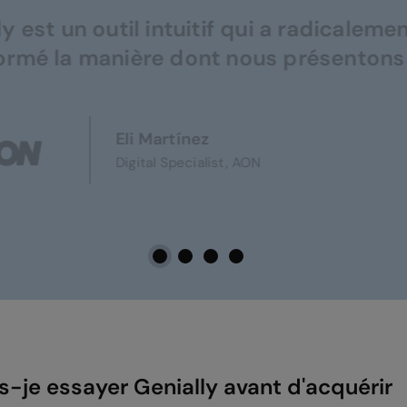
est un outil intuitif qui a radicalement
mé la manière dont nous présentons n
Eli Martínez
Digital Specialist, AON
s-je essayer Genially avant d'acquérir