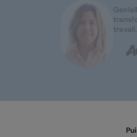
Genially 
transfor
travail.
Pui