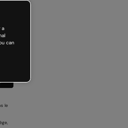
te
es
 a
nal
ou can
s le
ège,