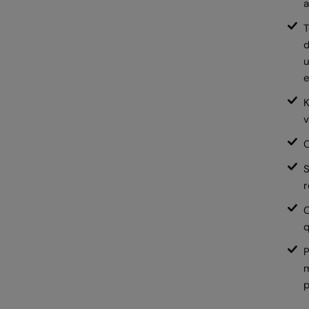
T
d
u
e
K
v
C
S
C
q
P
p