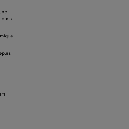
 une
e dans
amique
epuis
LTI