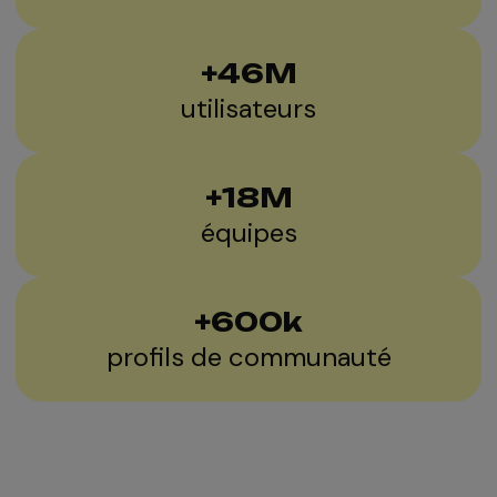
+
46
M
En savoir plus
En savoir plus
utilisateurs
En savoir plus
En savoir plus
+
18
M
En savoir plus
équipes
+
600
k
profils de communauté