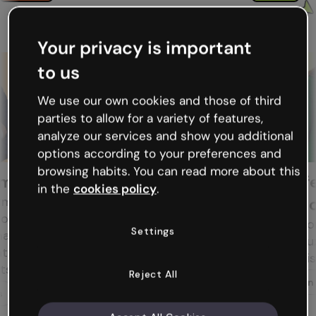
Your privacy is important
to us
We use our own cookies and those of third
parties to allow for a variety of features,
analyze our services and show you additional
options according to your preferences and
Hannah
browsing habits. You can read more about this
Interactive Learning
Professeure
in the
cookies policy
.
Designer LXD
directrice des 
Des ressources comme des
Des supports pédag
Settings
simulations, des activités, des
adaptés aux besoins 
images interactives, des
et favorisant l'intég
scénarios ramifiés… Et
Reject All
En savoir plus
convertir des PDF en contenu
interactif.